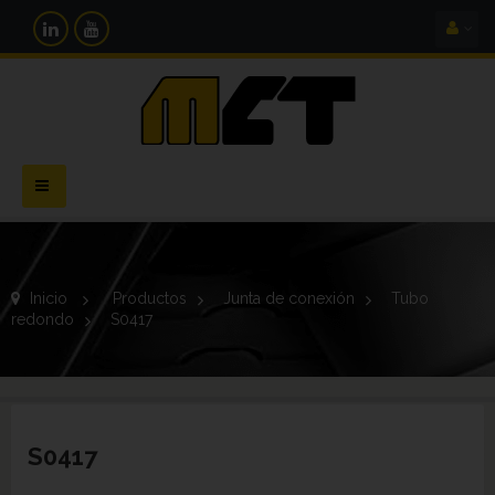
Navegación
Toggle
Inicio
>
Productos
>
Junta de conexión
>
Tubo
redondo
>
S0417
S0417