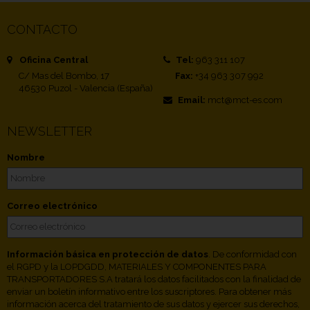
CONTACTO
Oficina Central
Tel:
963 311 107
C/ Mas del Bombo, 17
Fax:
+34 963 307 992
46530 Puzol - Valencia (España)
Email:
mct@mct-es.com
NEWSLETTER
Nombre
Correo electrónico
Información básica en protección de datos
. De conformidad con
el RGPD y la LOPDGDD, MATERIALES Y COMPONENTES PARA
TRANSPORTADORES S.A tratará los datos facilitados con la finalidad de
enviar un boletín informativo entre los suscriptores. Para obtener más
información acerca del tratamiento de sus datos y ejercer sus derechos,