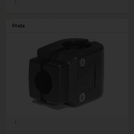
S0454