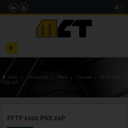
Navegación
Toggle
Inicio
>
Productos
>
Malla
>
Cerrada
>
FFTP 1000
PSX 2xP
FFTP 1000 PSX 2xP