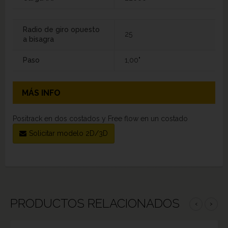
Radio de giro opuesto
25
a bisagra
Paso
1,00"
MÁS INFO
Positrack en dos costados y Free flow en un costado
Solicitar modelo 2D/3D
PRODUCTOS RELACIONADOS
‹
›