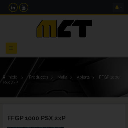
Navegación
Toggle
Inicio
>
Productos
>
Malla
>
Abierta
>
FFGP 1000
PSX 2xP
FFGP 1000 PSX 2xP