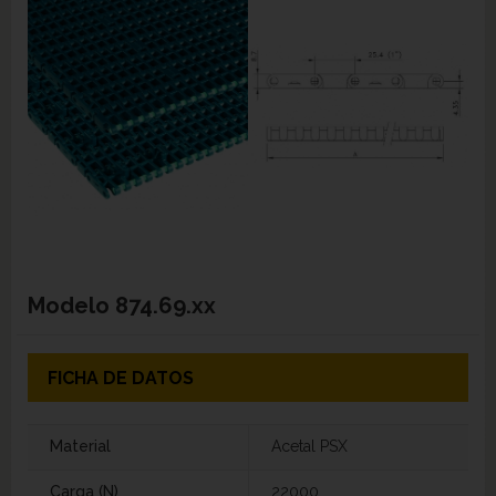
Modelo
874.69.xx
FICHA DE DATOS
Material
Acetal PSX
Carga (N)
22000