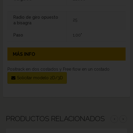
Radio de giro opuesto
25
a bisagra
Paso
1,00"
MÁS INFO
Positrack en dos costados y Free flow en un costado
Solicitar modelo 2D/3D
PRODUCTOS RELACIONADOS
‹
›