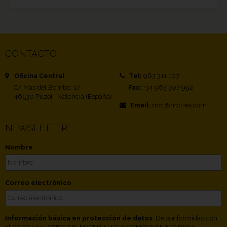
CONTACTO
Oficina Central
Tel:
963 311 107
C/ Mas del Bombo, 17
Fax:
+34 963 307 992
46530 Puzol - Valencia (España)
Email:
mct@mct-es.com
NEWSLETTER
Nombre
Correo electrónico
Información básica en protección de datos
. De conformidad con