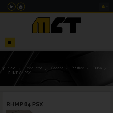
Navegación
Toggle
Inicio
>
Productos
>
Cadena
>
Plástico
>
Curva
>
RHMP 84 PSX
RHMP 84 PSX