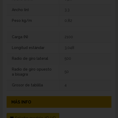
Ancho (in)
3,3
Peso kg/m
0,82
Carga (N)
2100
Longitud estándar
3,048
Radio de giro lateral
500
Radio de giro opuesto
50
a bisagra
Grosor de tablilla
4
MÁS INFO
Solicitar modelo 2D/3D