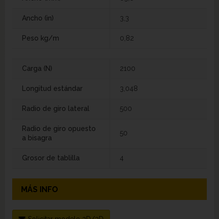
Ancho (in)
3,3
Peso kg/m
0,82
Carga (N)
2100
Longitud estándar
3,048
Radio de giro lateral
500
Radio de giro opuesto
50
a bisagra
Grosor de tablilla
4
MÁS INFO
Solicitar modelo 2D/3D