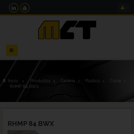
Navegación
Toggle
Inicio
>
Productos
>
Cadena
>
Plástico
>
Curva
>
RHMP 84 BWX
RHMP 84 BWX