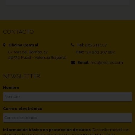
CONTACTO
Oficina Central
Tel:
963 311 107
C/ Mas del Bombo, 17
Fax:
+34 963 307 992
46530 Puzol - Valencia (España)
Email:
mct@mct-es.com
NEWSLETTER
Nombre
Correo electrónico
Información básica en protección de datos
. De conformidad con