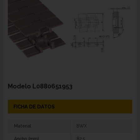
Modelo
L0880651953
FICHA DE DATOS
Material
BWX
Ancho (mm)
82,5