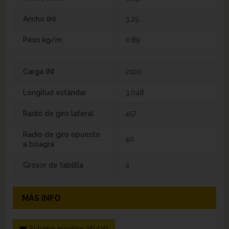
Ancho (in)
3,25
Peso kg/m
0,89
Carga (N)
2100
Longitud estándar
3,048
Radio de giro lateral
457
Radio de giro opuesto
40
a bisagra
Grosor de tablilla
4
MÁS INFO
Solicitar modelo 2D/3D