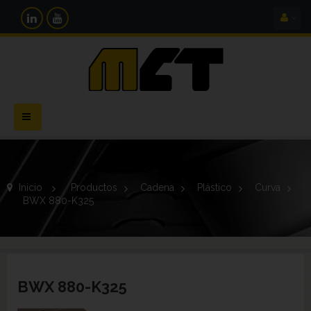
Navegación
Toggle
Inicio
>
Productos
>
Cadena
>
Plástico
>
Curva
>
BWX 880-K325
BWX 880-K325