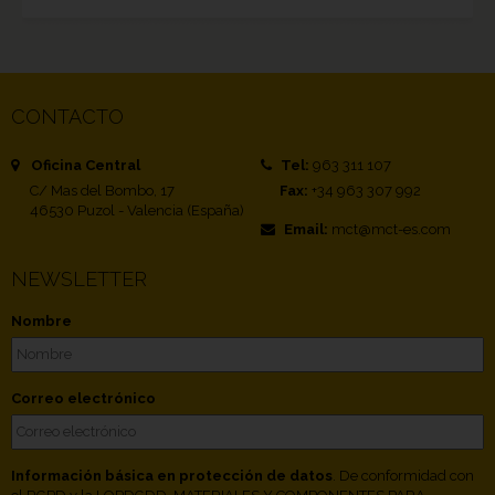
CONTACTO
Oficina Central
Tel:
963 311 107
C/ Mas del Bombo, 17
Fax:
+34 963 307 992
46530 Puzol - Valencia (España)
Email:
mct@mct-es.com
NEWSLETTER
Nombre
Correo electrónico
Información básica en protección de datos
. De conformidad con