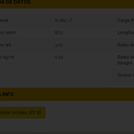
HA DE DATOS
rial
Acetal LF
Carga (N
ho (mm)
82,5
Longitu
o (in)
3,25
Radio de
o kg/m
0,94
Radio d
bisagra
Grosor d
 INFO
licitar modelo 2D/3D