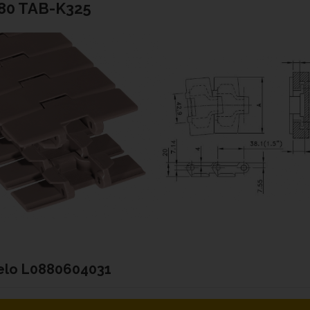
80 TAB-K325
elo
L0880604031