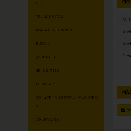
FIC
BEVEL (
)
TRAMO RECTO (
)
Mate
PLACA DE RETORNO (
)
Anc
Anch
DISCO (
)
Pes
32 DIENTES (
)
SIN DIENTES (
)
ESTÁNDAR (
)
MÁS
CON 4 ORIFICIOS PARA EMPUJADORES
(
)
So
CON BRIDAS (
)