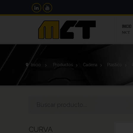
INICIO
MCT
Inicio
>
Productos
>
Cadena
>
Plástico
>
CURVA