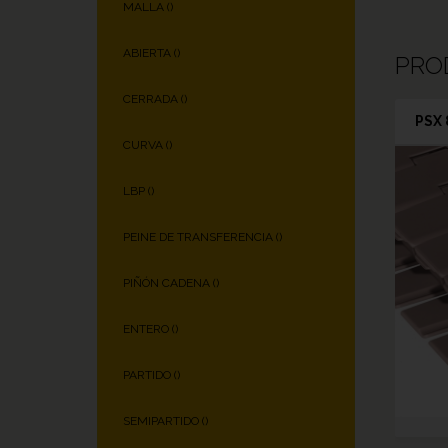
MALLA (
)
ABIERTA (
)
PRO
CERRADA (
)
PSX 
CURVA (
)
LBP (
)
PEINE DE TRANSFERENCIA (
)
PIÑÓN CADENA (
)
ENTERO (
)
PARTIDO (
)
SEMIPARTIDO (
)