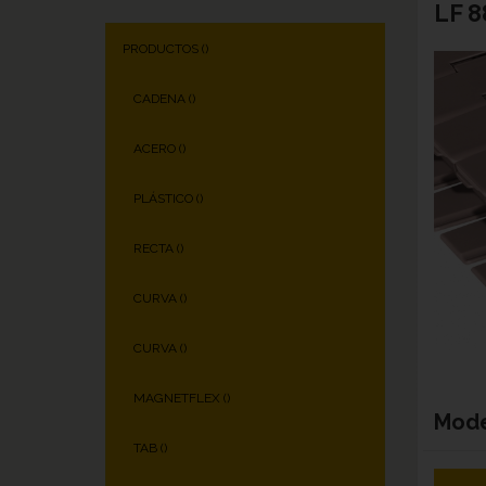
LF 8
PRODUCTOS (
)
CADENA (
)
ACERO (
)
PLÁSTICO (
)
RECTA (
)
CURVA (
)
CURVA (
)
MAGNETFLEX (
)
Mod
TAB (
)