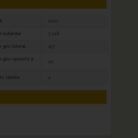
)
2100
d estándar
3,048
 giro lateral
457
e giro opuesto a
40
e tablilla
4