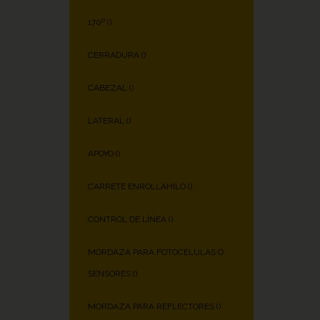
170º (
)
CERRADURA (
)
CABEZAL (
)
LATERAL (
)
APOYO (
)
CARRETE ENROLLAHILO (
)
CONTROL DE LÍNEA (
)
MORDAZA PARA FOTOCÉLULAS O
SENSORES (
)
MORDAZA PARA REFLECTORES (
)