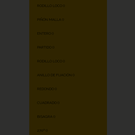
RODILLO LOCO (
)
PIÑÓN MALLA (
)
ENTERO (
)
PARTIDO (
)
RODILLO LOCO (
)
ANILLO DE FIJACIÓN (
)
REDONDO (
)
CUADRADO (
)
BISAGRA (
)
270º (
)