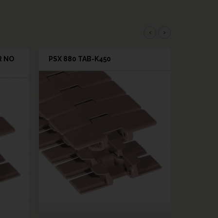
‹
›
R NO
PSX 880 TAB-K450