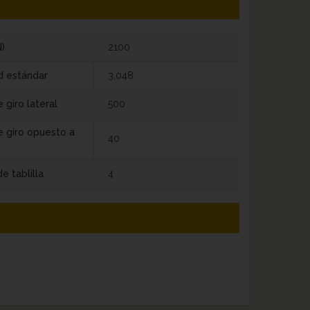
)
2100
d estándar
3,048
 giro lateral
500
e giro opuesto a
40
e tablilla
4