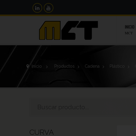
INICIO
MCT
Inicio
>
Productos
>
Cadena
>
Plástico
>
CURVA