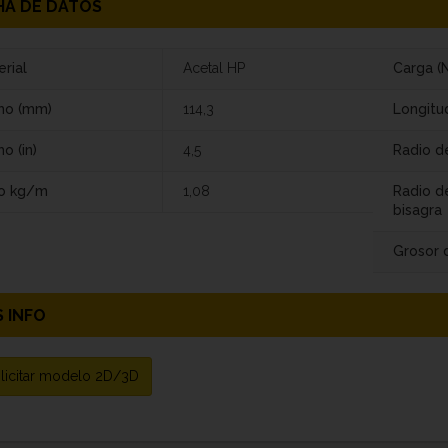
HA DE DATOS
rial
Acetal HP
Carga (N
ho (mm)
114,3
Longitu
o (in)
4,5
Radio de
o kg/m
1,08
Radio d
bisagra
Grosor d
 INFO
licitar modelo 2D/3D