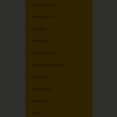
RODILLO LOCO (
)
PIÑÓN MALLA (
)
ENTERO (
)
PARTIDO (
)
RODILLO LOCO (
)
ANILLO DE FIJACIÓN (
)
REDONDO (
)
CUADRADO (
)
BISAGRA (
)
270º (
)