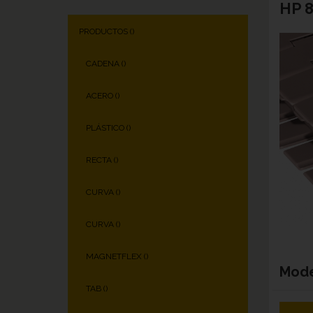
HP 8
PRODUCTOS (
)
CADENA (
)
ACERO (
)
PLÁSTICO (
)
RECTA (
)
CURVA (
)
CURVA (
)
MAGNETFLEX (
)
Mod
TAB (
)