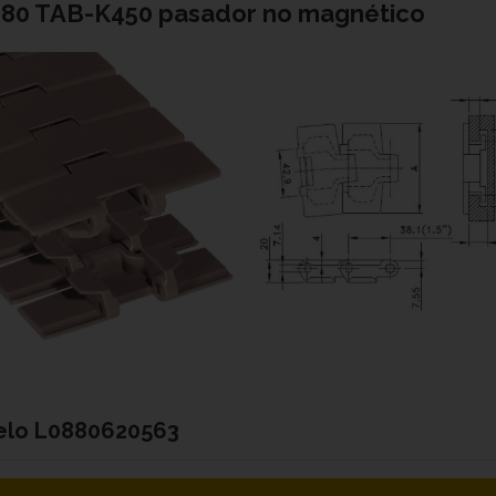
80 TAB-K450 pasador no magnético
elo
L0880620563