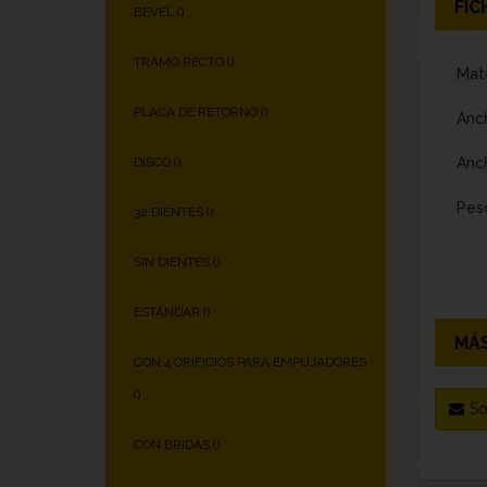
FIC
BEVEL (
)
TRAMO RECTO (
)
Mate
PLACA DE RETORNO (
)
Anc
Anch
DISCO (
)
Pes
32 DIENTES (
)
SIN DIENTES (
)
ESTÁNDAR (
)
MÁS
CON 4 ORIFICIOS PARA EMPUJADORES
(
)
So
CON BRIDAS (
)