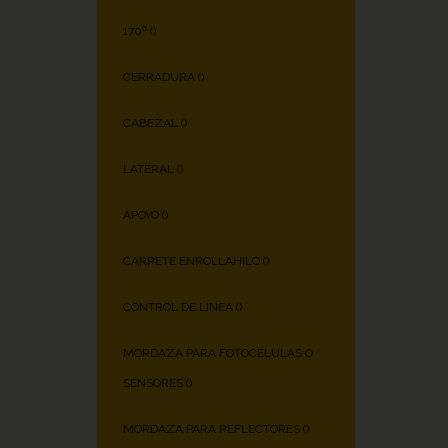
170º (
)
CERRADURA (
)
CABEZAL (
)
LATERAL (
)
APOYO (
)
CARRETE ENROLLAHILO (
)
CONTROL DE LÍNEA (
)
MORDAZA PARA FOTOCÉLULAS O
SENSORES (
)
MORDAZA PARA REFLECTORES (
)