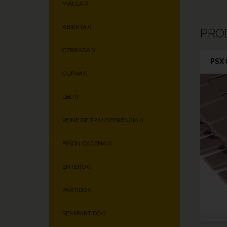
MALLA (
)
ABIERTA (
)
PRO
CERRADA (
)
PSX 
CURVA (
)
LBP (
)
PEINE DE TRANSFERENCIA (
)
PIÑÓN CADENA (
)
ENTERO (
)
PARTIDO (
)
SEMIPARTIDO (
)