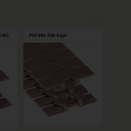
‹
›
R NO
PSX 880 TAB-K450