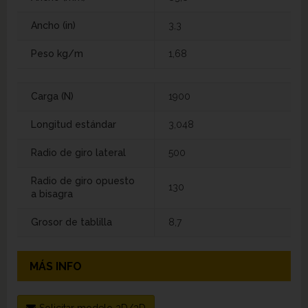
Ancho (in)
3,3
Peso kg/m
1,68
Carga (N)
1900
Longitud estándar
3,048
Radio de giro lateral
500
Radio de giro opuesto
130
a bisagra
Grosor de tablilla
8,7
MÁS INFO
Solicitar modelo 2D/3D