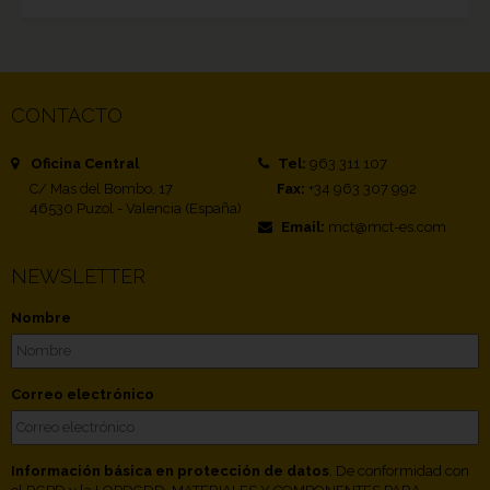
CONTACTO
Oficina Central
Tel:
963 311 107
C/ Mas del Bombo, 17
Fax:
+34 963 307 992
46530 Puzol - Valencia (España)
Email:
mct@mct-es.com
NEWSLETTER
Nombre
Correo electrónico
Información básica en protección de datos
. De conformidad con