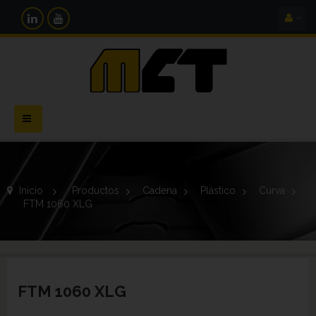
Navegación
Toggle
Inicio
>
Productos
>
Cadena
>
Plástico
>
Curva
>
FTM 1060 XLG
FTM 1060 XLG