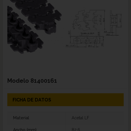
Modelo
81400161
FICHA DE DATOS
Material
Acetal LF
Ancho (mm)
82,6