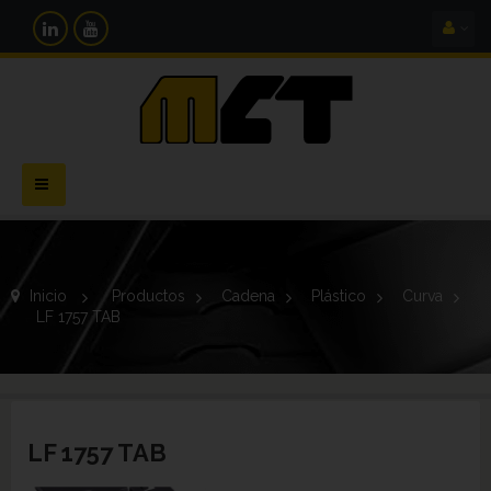
Navegación
Toggle
Inicio
>
Productos
>
Cadena
>
Plástico
>
Curva
>
LF 1757 TAB
LF 1757 TAB