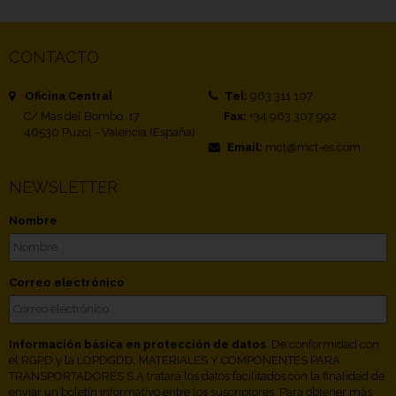
CONTACTO
Oficina Central
Tel:
963 311 107
C/ Mas del Bombo, 17
Fax:
+34 963 307 992
46530 Puzol - Valencia (España)
Email:
mct@mct-es.com
NEWSLETTER
Nombre
Correo electrónico
Información básica en protección de datos
. De conformidad con
el RGPD y la LOPDGDD, MATERIALES Y COMPONENTES PARA
TRANSPORTADORES S.A tratará los datos facilitados con la finalidad de
enviar un boletín informativo entre los suscriptores. Para obtener más