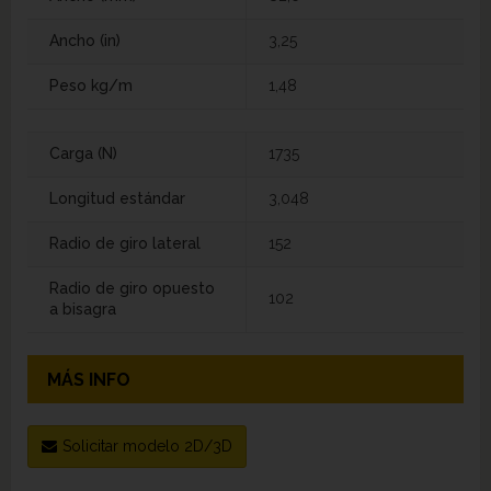
Ancho (in)
3,25
Peso kg/m
1,48
Carga (N)
1735
Longitud estándar
3,048
Radio de giro lateral
152
Radio de giro opuesto
102
a bisagra
MÁS INFO
Solicitar modelo 2D/3D