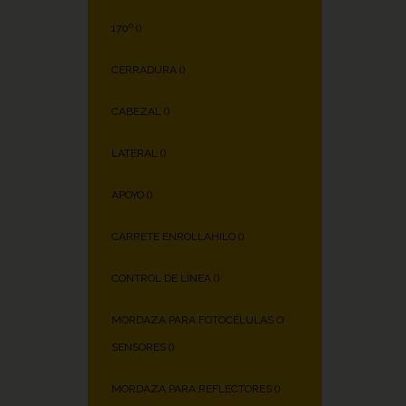
170º (
)
CERRADURA (
)
CABEZAL (
)
LATERAL (
)
APOYO (
)
CARRETE ENROLLAHILO (
)
CONTROL DE LÍNEA (
)
MORDAZA PARA FOTOCÉLULAS O
SENSORES (
)
MORDAZA PARA REFLECTORES (
)