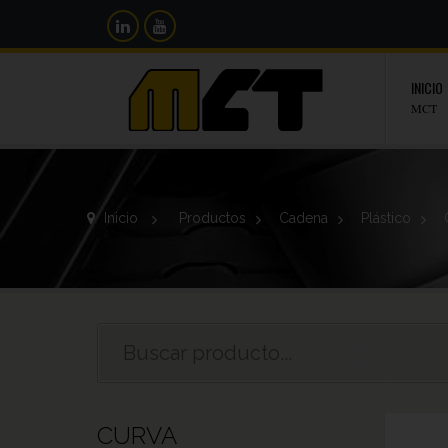
INICIO
MCT
Inicio
>
Productos
>
Cadena
>
Plástico
>
CURVA