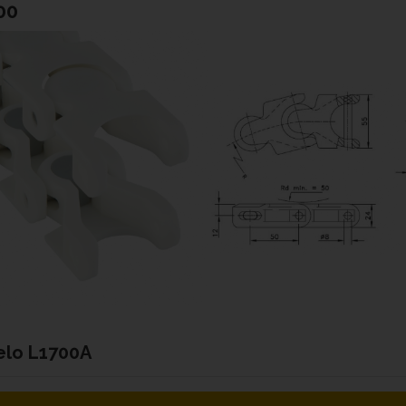
00
elo
L1700A