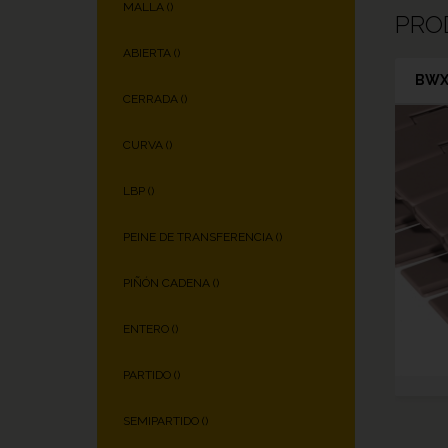
MALLA (
)
PRO
ABIERTA (
)
BWX
CERRADA (
)
CURVA (
)
LBP (
)
PEINE DE TRANSFERENCIA (
)
PIÑÓN CADENA (
)
ENTERO (
)
PARTIDO (
)
SEMIPARTIDO (
)