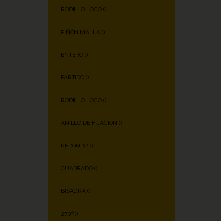
RODILLO LOCO (
)
PIÑÓN MALLA (
)
ENTERO (
)
PARTIDO (
)
RODILLO LOCO (
)
ANILLO DE FIJACIÓN (
)
REDONDO (
)
CUADRADO (
)
BISAGRA (
)
270º (
)