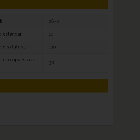
)
2670
d estándar
10
 giro lateral
140
e giro opuesto a
38