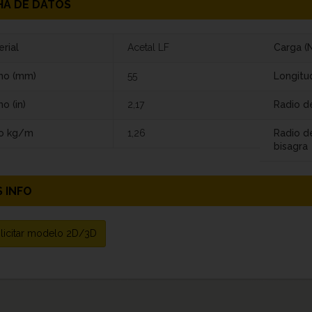
HA DE DATOS
rial
Acetal LF
Carga (N
ho (mm)
55
Longitu
o (in)
2,17
Radio de
o kg/m
1,26
Radio d
bisagra
 INFO
licitar modelo 2D/3D