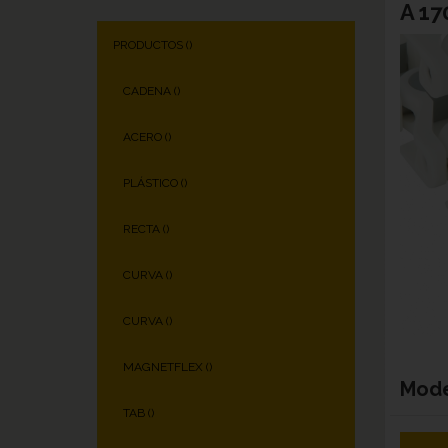
A 17
PRODUCTOS (
)
CADENA (
)
ACERO (
)
PLÁSTICO (
)
RECTA (
)
CURVA (
)
CURVA (
)
MAGNETFLEX (
)
Mod
TAB (
)