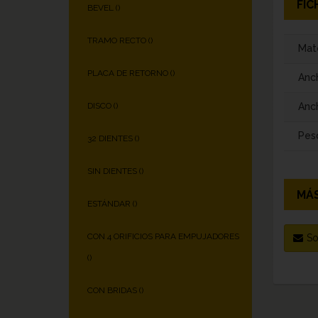
FIC
BEVEL (
)
TRAMO RECTO (
)
Mate
PLACA DE RETORNO (
)
Anc
Anch
DISCO (
)
Pes
32 DIENTES (
)
SIN DIENTES (
)
MÁS
ESTÁNDAR (
)
CON 4 ORIFICIOS PARA EMPUJADORES
So
(
)
CON BRIDAS (
)