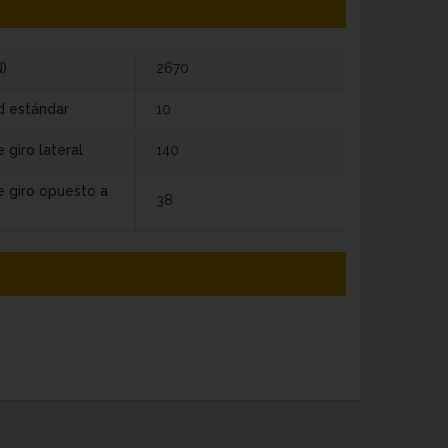
)
2670
d estándar
10
 giro lateral
140
e giro opuesto a
38