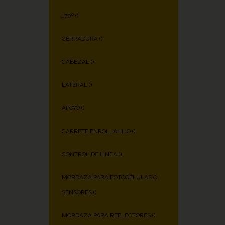
170º (
)
CERRADURA (
)
CABEZAL (
)
LATERAL (
)
APOYO (
)
CARRETE ENROLLAHILO (
)
CONTROL DE LÍNEA (
)
MORDAZA PARA FOTOCÉLULAS O
SENSORES (
)
MORDAZA PARA REFLECTORES (
)