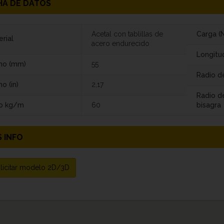
HA DE DATOS
Acetal con tablillas de
Carga (N
rial
acero endurecido
Longitu
ho (mm)
55
Radio de
o (in)
2,17
Radio d
o kg/m
60
bisagra
 INFO
licitar modelo 2D/3D