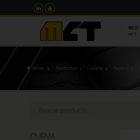
INICIO
MCT
Inicio
>
Productos
>
Cadena
>
Plástico
>
CURVA