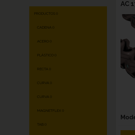
AC 1
PRODUCTOS (
)
CADENA (
)
ACERO (
)
PLÁSTICO (
)
RECTA (
)
CURVA (
)
CURVA (
)
MAGNETFLEX (
)
Mod
TAB (
)