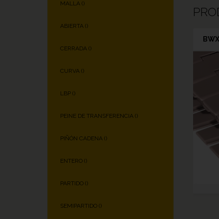
MALLA (
)
PRO
ABIERTA (
)
BWX
CERRADA (
)
CURVA (
)
LBP (
)
PEINE DE TRANSFERENCIA (
)
PIÑÓN CADENA (
)
ENTERO (
)
PARTIDO (
)
SEMIPARTIDO (
)