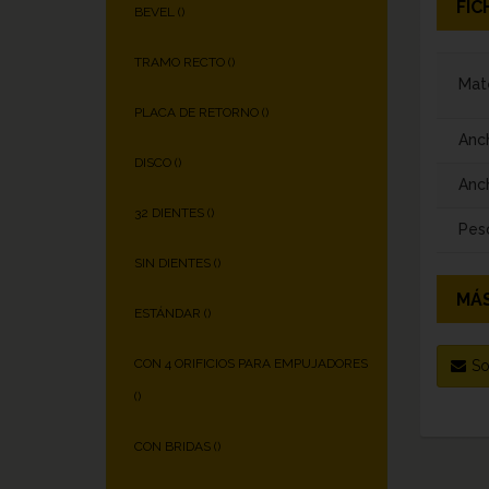
FIC
BEVEL (
)
TRAMO RECTO (
)
Mate
PLACA DE RETORNO (
)
Anc
DISCO (
)
Anch
32 DIENTES (
)
Pes
SIN DIENTES (
)
MÁS
ESTÁNDAR (
)
CON 4 ORIFICIOS PARA EMPUJADORES
So
(
)
CON BRIDAS (
)