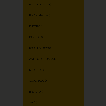
RODILLO LOCO (
)
PIÑÓN MALLA (
)
ENTERO (
)
PARTIDO (
)
RODILLO LOCO (
)
ANILLO DE FIJACIÓN (
)
REDONDO (
)
CUADRADO (
)
BISAGRA (
)
270º (
)