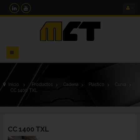
Navegación
Toggle
Inicio
>
Productos
>
Cadena
>
Plástico
>
Curva
>
CC 1400 TXL
CC 1400 TXL