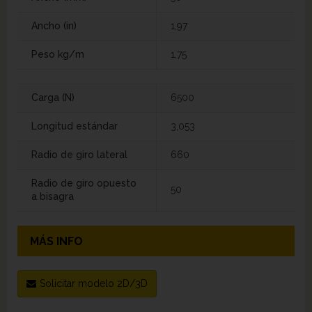
Ancho (in)
1,97
Peso kg/m
1,75
Carga (N)
6500
Longitud estándar
3,053
Radio de giro lateral
660
Radio de giro opuesto
50
a bisagra
MÁS INFO
Solicitar modelo 2D/3D