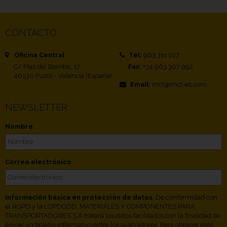
CONTACTO
Oficina Central
Tel:
963 311 107
C/ Mas del Bombo, 17
Fax:
+34 963 307 992
46530 Puzol - Valencia (España)
Email:
mct@mct-es.com
NEWSLETTER
Nombre
Correo electrónico
Información básica en protección de datos
. De conformidad con
el RGPD y la LOPDGDD, MATERIALES Y COMPONENTES PARA
TRANSPORTADORES S.A tratará los datos facilitados con la finalidad de
enviar un boletín informativo entre los suscriptores. Para obtener más