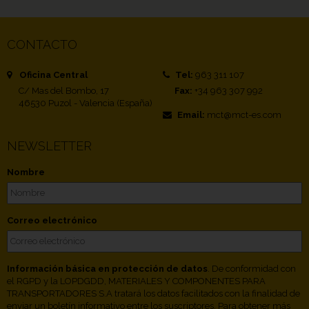
CONTACTO
Oficina Central
Tel:
963 311 107
C/ Mas del Bombo, 17
Fax:
+34 963 307 992
46530 Puzol - Valencia (España)
Email:
mct@mct-es.com
NEWSLETTER
Nombre
Correo electrónico
Información básica en protección de datos
. De conformidad con
el RGPD y la LOPDGDD, MATERIALES Y COMPONENTES PARA
TRANSPORTADORES S.A tratará los datos facilitados con la finalidad de
enviar un boletín informativo entre los suscriptores. Para obtener más