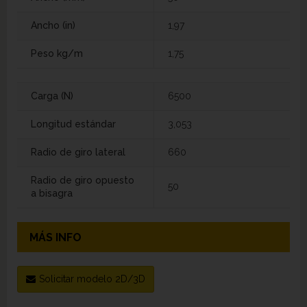
Ancho (in)
1,97
Peso kg/m
1,75
Carga (N)
6500
Longitud estándar
3,053
Radio de giro lateral
660
Radio de giro opuesto
50
a bisagra
MÁS INFO
Solicitar modelo 2D/3D