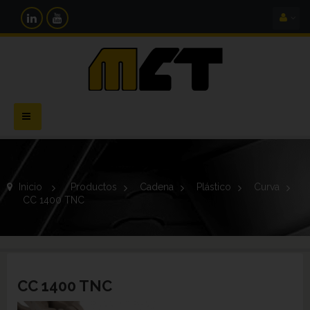
Navegación
Toggle
Inicio
>
Productos
>
Cadena
>
Plástico
>
Curva
>
CC 1400 TNC
CC 1400 TNC