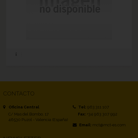
CONTACTO
Oficina Central
Tel:
963 311 107
C/ Mas del Bombo, 17
Fax:
+34 963 307 992
46530 Puzol - Valencia (España)
Email:
mct@mct-es.com