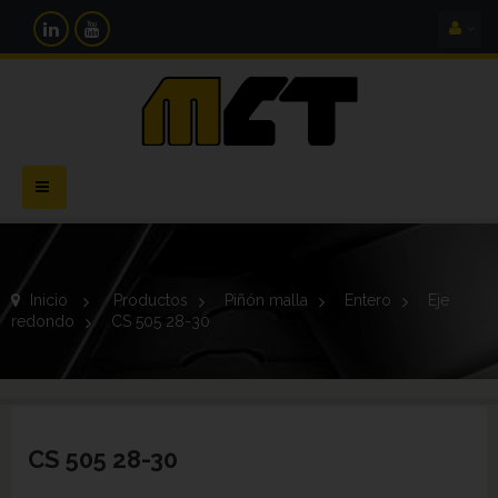
Navegación
Toggle
Inicio
>
Productos
>
Piñón malla
>
Entero
>
Eje
redondo
>
CS 505 28-30
CS 505 28-30