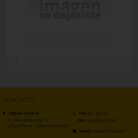
CONTACTO
Oficina Central
Tel:
963 311 107
C/ Mas del Bombo, 17
Fax:
+34 963 307 992
46530 Puzol - Valencia (España)
Email:
mct@mct-es.com