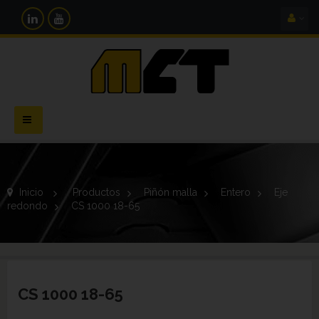
Navegación
Toggle
Inicio
>
Productos
>
Piñón malla
>
Entero
>
Eje
redondo
>
CS 1000 18-65
CS 1000 18-65