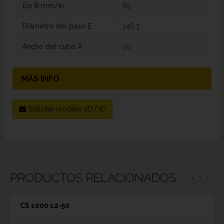
Eje B mm/in
65
Diámetro del paso E
146,3
Ancho del cubo A
30
MÁS INFO
Solicitar modelo 2D/3D
PRODUCTOS RELACIONADOS
‹
›
CS 1000 12-50