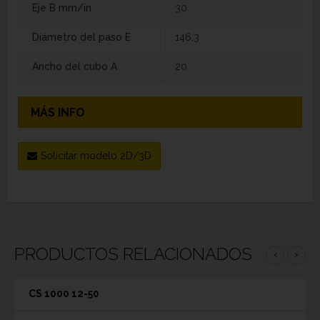
Eje B mm/in
30
Diámetro del paso E
146,3
Ancho del cubo A
20
MÁS INFO
Solicitar modelo 2D/3D
PRODUCTOS RELACIONADOS
‹
›
CS 1000 12-50