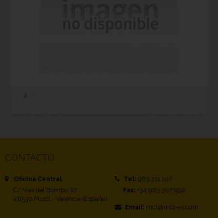
CONTACTO
Oficina Central
Tel:
963 311 107
C/ Mas del Bombo, 17
Fax:
+34 963 307 992
46530 Puzol - Valencia (España)
Email:
mct@mct-es.com