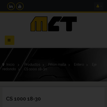
Navegación
Toggle
Inicio
>
Productos
>
Piñón malla
>
Entero
>
Eje
redondo
>
CS 1000 18-30
CS 1000 18-30