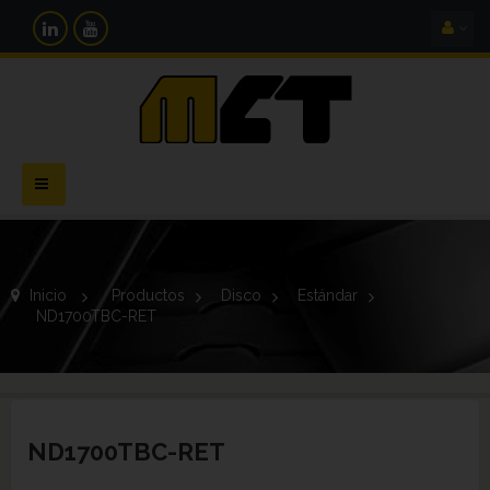
Navegación
Toggle
Inicio
>
Productos
>
Disco
>
Estándar
>
ND1700TBC-RET
ND1700TBC-RET