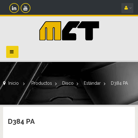
Navegación
Toggle
Inicio
>
Productos
>
Disco
>
Estándar
>
D384 PA
D384 PA