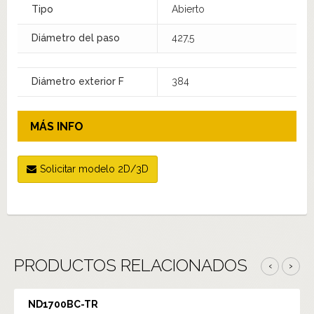
Tipo
Abierto
Diámetro del paso
427,5
Diámetro exterior F
384
MÁS INFO
Solicitar modelo 2D/3D
PRODUCTOS RELACIONADOS
‹
›
ND1700BC-TR