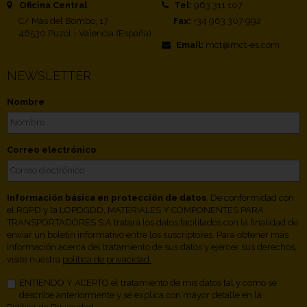
Oficina Central
Tel:
963 311 107
C/ Mas del Bombo, 17
Fax:
+34 963 307 992
46530 Puzol - Valencia (España)
Email:
mct@mct-es.com
NEWSLETTER
Nombre
Correo electrónico
Información básica en protección de datos
. De conformidad con
el RGPD y la LOPDGDD, MATERIALES Y COMPONENTES PARA
TRANSPORTADORES S.A tratará los datos facilitados con la finalidad de
enviar un boletín informativo entre los suscriptores. Para obtener más
información acerca del tratamiento de sus datos y ejercer sus derechos,
visite nuestra
política de privacidad.
ENTIENDO Y ACEPTO el tratamiento de mis datos tal y como se
describe anteriormente y se explica con mayor detalle en la