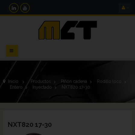
Navegación
Toggle
Inicio
>
Productos
>
Piñón cadena
>
Rodillo loco
>
Entero
>
Inyectado
>
NXT820 17-30
NXT820 17-30