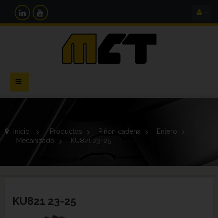
Navegación
Toggle
Inicio
>
Productos
>
Piñón cadena
>
Entero
>
Mecanizado
>
KU821 23-25
KU821 23-25