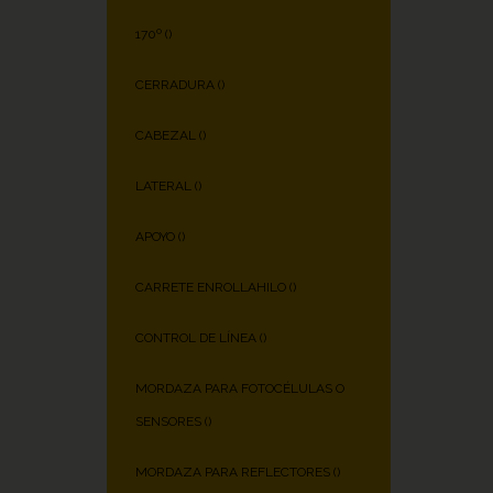
170º (
)
CERRADURA (
)
CABEZAL (
)
LATERAL (
)
APOYO (
)
CARRETE ENROLLAHILO (
)
CONTROL DE LÍNEA (
)
MORDAZA PARA FOTOCÉLULAS O
SENSORES (
)
MORDAZA PARA REFLECTORES (
)