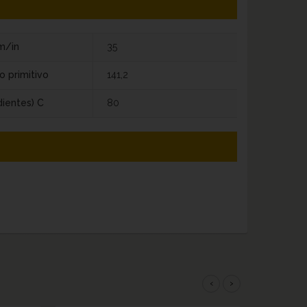
m/in
35
o primitivo
141,2
dientes) C
80
‹
›