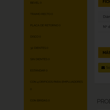
FIC
BEVEL (
)
TRAMO RECTO (
)
Diám
PLACA DE RETORNO (
)
Nº 
DISCO (
)
32 DIENTES (
)
MÁS
SIN DIENTES (
)
So
ESTÁNDAR (
)
CON 4 ORIFICIOS PARA EMPUJADORES
(
)
PRO
CON BRIDAS (
)