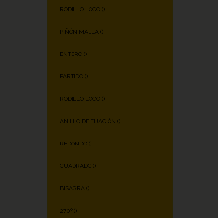
RODILLO LOCO (
)
PIÑÓN MALLA (
)
ENTERO (
)
PARTIDO (
)
RODILLO LOCO (
)
ANILLO DE FIJACIÓN (
)
REDONDO (
)
CUADRADO (
)
BISAGRA (
)
270º (
)