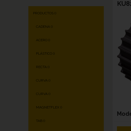
KU82
PRODUCTOS (
)
CADENA (
)
ACERO (
)
PLÁSTICO (
)
RECTA (
)
CURVA (
)
CURVA (
)
MAGNETFLEX (
)
Mod
TAB (
)