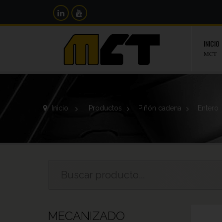
INICIO
MCT
Inicio
>
Productos
>
Piñón cadena
>
Entero
MECANIZADO