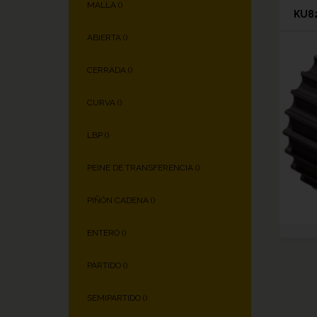
MALLA (
)
KU82
ABIERTA (
)
CERRADA (
)
CURVA (
)
LBP (
)
PEINE DE TRANSFERENCIA (
)
PIÑÓN CADENA (
)
ENTERO (
)
PARTIDO (
)
SEMIPARTIDO (
)