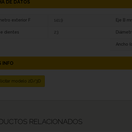
HA DE DATOS
etro exterior F
141,9
Eje B m
de dientes
23
Diámetr
Ancho (
 INFO
licitar modelo 2D/3D
DUCTOS RELACIONADOS