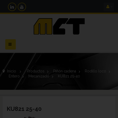
Navegación
Toggle
Inicio
>
Productos
>
Piñón cadena
>
Rodillo loco
>
Entero
>
Mecanizado
>
KU821 25-40
KU821 25-40