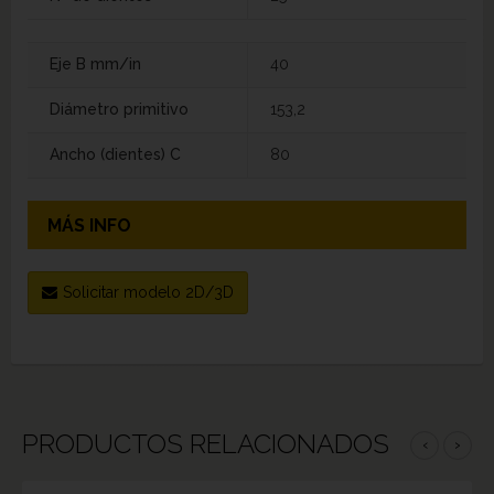
Eje B mm/in
40
Diámetro primitivo
153,2
Ancho (dientes) C
80
MÁS INFO
Solicitar modelo 2D/3D
PRODUCTOS RELACIONADOS
‹
›