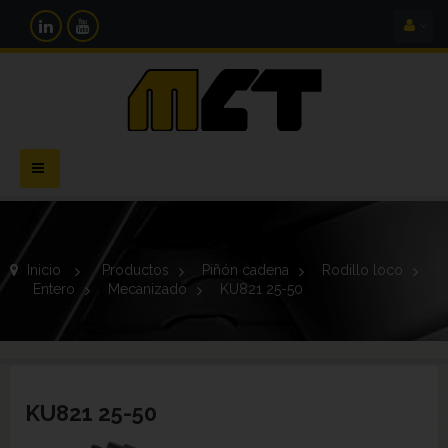
Navegación
Toggle
Inicio
>
Productos
>
Piñón cadena
>
Rodillo loco
>
Entero
>
Mecanizado
>
KU821 25-50
KU821 25-50