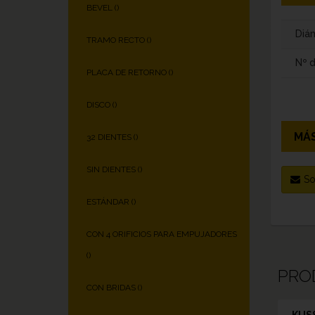
BEVEL (
)
Diám
TRAMO RECTO (
)
Nº 
PLACA DE RETORNO (
)
DISCO (
)
MÁS
32 DIENTES (
)
SIN DIENTES (
)
So
ESTÁNDAR (
)
CON 4 ORIFICIOS PARA EMPUJADORES
(
)
PRO
CON BRIDAS (
)
KUS8