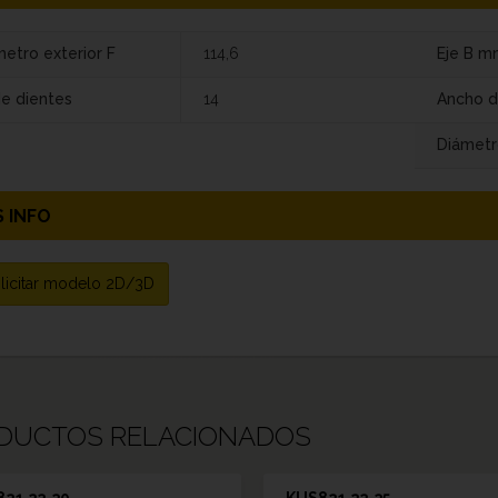
etro exterior F
114,6
Eje B m
de dientes
14
Ancho d
Diámetr
 INFO
licitar modelo 2D/3D
DUCTOS RELACIONADOS
21 23-30
KUS821 23-35