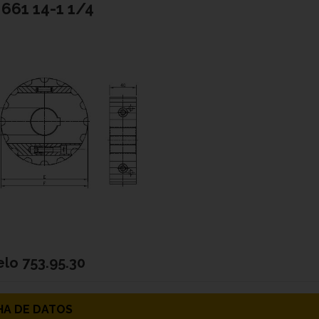
661 14-1 1/4
elo
753.95.30
HA DE DATOS