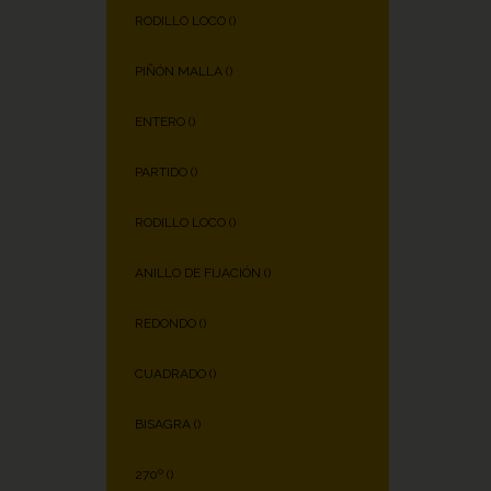
RODILLO LOCO (
)
PIÑÓN MALLA (
)
ENTERO (
)
PARTIDO (
)
RODILLO LOCO (
)
ANILLO DE FIJACIÓN (
)
REDONDO (
)
CUADRADO (
)
BISAGRA (
)
270º (
)