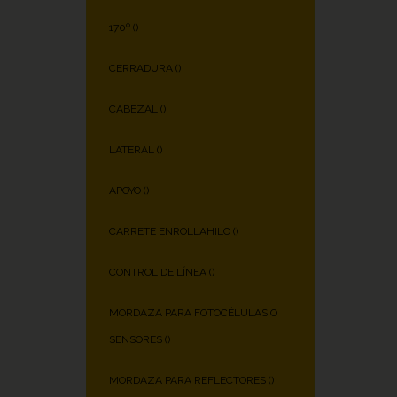
170º (
)
CERRADURA (
)
CABEZAL (
)
LATERAL (
)
APOYO (
)
CARRETE ENROLLAHILO (
)
CONTROL DE LÍNEA (
)
MORDAZA PARA FOTOCÉLULAS O
SENSORES (
)
MORDAZA PARA REFLECTORES (
)