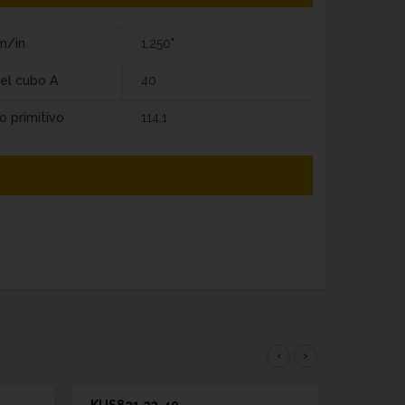
m/in
1,250"
el cubo A
40
o primitivo
114,1
‹
›
KUS821 23-40