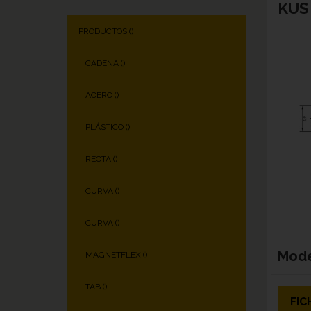
KUS 
PRODUCTOS (
)
CADENA (
)
ACERO (
)
PLÁSTICO (
)
RECTA (
)
CURVA (
)
CURVA (
)
Mod
MAGNETFLEX (
)
TAB (
)
FIC