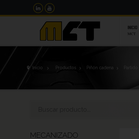
INICIO
MCT
Inicio
>
Productos
>
Piñón cadena
>
Partido
MECANIZADO