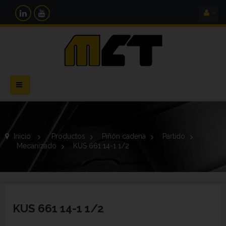
Navegación
Toggle
Inicio
>
Productos
>
Piñón cadena
>
Partido
>
Mecanizado
>
KUS 661 14-1 1/2
KUS 661 14-1 1/2