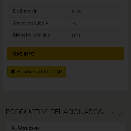
Eje B mm/in
1,500"
Ancho del cubo A
40
Diámetro primitivo
114,1
MÁS INFO
Solicitar modelo 2D/3D
PRODUCTOS RELACIONADOS
‹
›
KUS821 23-30