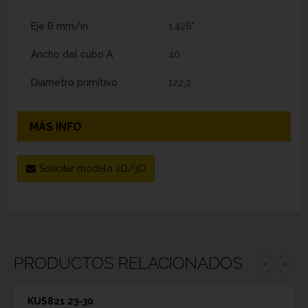
Eje B mm/in
1,428"
Ancho del cubo A
40
Diámetro primitivo
122,2
MÁS INFO
Solicitar modelo 2D/3D
PRODUCTOS RELACIONADOS
‹
›
KUS821 23-30