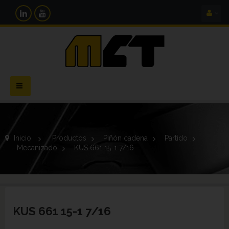
Navegación
Toggle
Inicio
>
Productos
>
Piñón cadena
>
Partido
>
Mecanizado
>
KUS 661 15-1 7/16
KUS 661 15-1 7/16