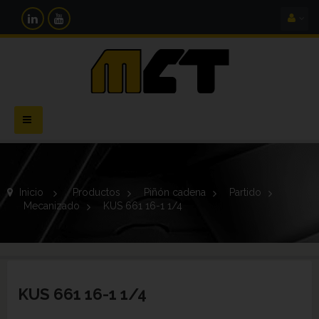
Navegación
Toggle
Inicio
>
Productos
>
Piñón cadena
>
Partido
>
Mecanizado
>
KUS 661 16-1 1/4
KUS 661 16-1 1/4