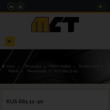
Navegación
Toggle
Inicio
>
Productos
>
Piñón cadena
>
Rodillo loco
>
Partido
>
Mecanizado
>
KUS 661 11-40
KUS 661 11-40