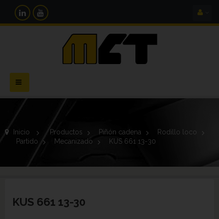
Navegación
Toggle
Inicio
>
Productos
>
Piñón cadena
>
Rodillo loco
>
Partido
>
Mecanizado
>
KUS 661 13-30
KUS 661 13-30