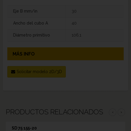
Eje B mm/in
30
Ancho del cubo A
40
Diámetro primitivo
106,1
MÁS INFO
Solicitar modelo 2D/3D
PRODUCTOS RELACIONADOS
‹
›
SD 75 155-20