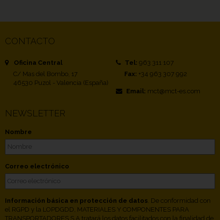
CONTACTO
Oficina Central
Tel:
963 311 107
C/ Mas del Bombo, 17
Fax:
+34 963 307 992
46530 Puzol - Valencia (España)
Email:
mct@mct-es.com
NEWSLETTER
Nombre
Correo electrónico
Información básica en protección de datos
. De conformidad con
el RGPD y la LOPDGDD, MATERIALES Y COMPONENTES PARA
TRANSPORTADORES S.A tratará los datos facilitados con la finalidad de