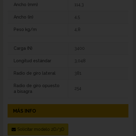
Ancho (mm)
114,3
Ancho (in)
4,5
Peso kg/m
4,8
Carga (N)
3400
Longitud estándar
3,048
Radio de giro lateral
381
Radio de giro opuesto
254
a bisagra
MÁS INFO
Solicitar modelo 2D/3D