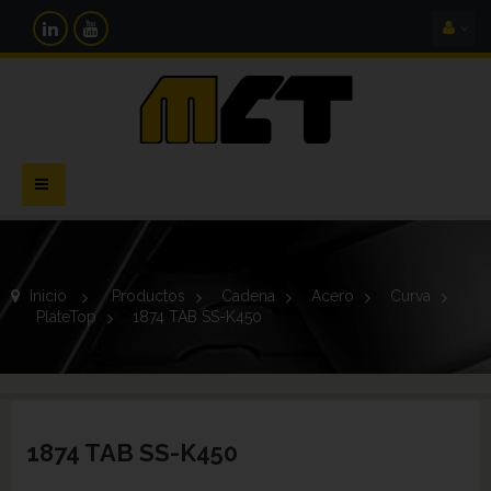
Navegación
Toggle
Inicio
>
Productos
>
Cadena
>
Acero
>
Curva
>
PlateTop
>
1874 TAB SS-K450
1874 TAB SS-K450