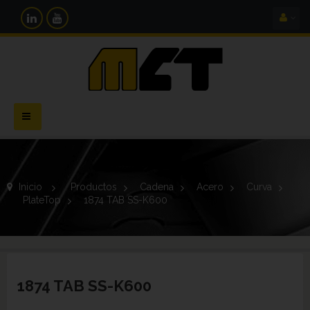
Navegación
Toggle
Inicio
>
Productos
>
Cadena
>
Acero
>
Curva
>
PlateTop
>
1874 TAB SS-K600
1874 TAB SS-K600