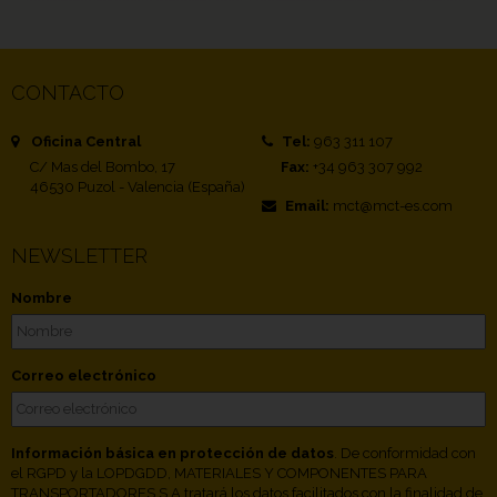
CONTACTO
Oficina Central
Tel:
963 311 107
C/ Mas del Bombo, 17
Fax:
+34 963 307 992
46530 Puzol - Valencia (España)
Email:
mct@mct-es.com
NEWSLETTER
Nombre
Correo electrónico
Información básica en protección de datos
. De conformidad con
el RGPD y la LOPDGDD, MATERIALES Y COMPONENTES PARA
TRANSPORTADORES S.A tratará los datos facilitados con la finalidad de