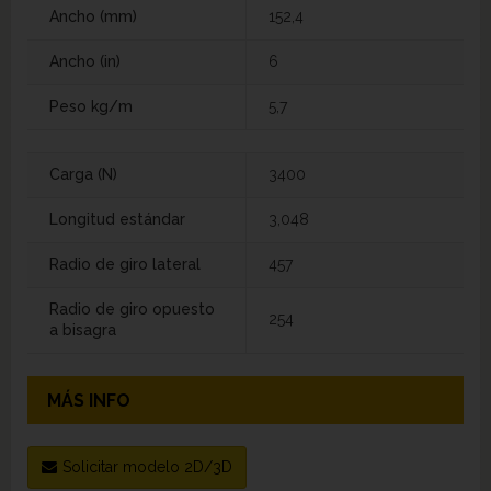
Ancho (mm)
152,4
Ancho (in)
6
Peso kg/m
5,7
Carga (N)
3400
Longitud estándar
3,048
Radio de giro lateral
457
Radio de giro opuesto
254
a bisagra
MÁS INFO
Solicitar modelo 2D/3D