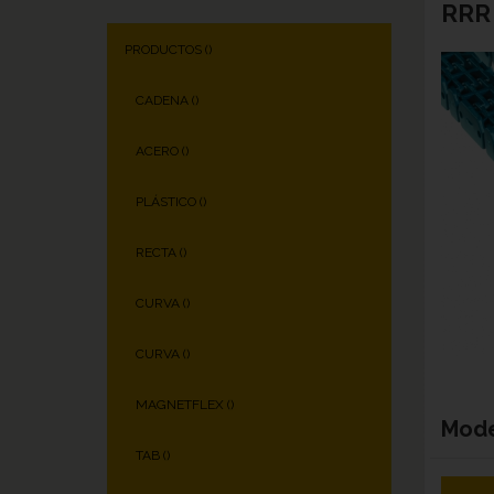
RRR
PRODUCTOS (
)
CADENA (
)
ACERO (
)
PLÁSTICO (
)
RECTA (
)
CURVA (
)
CURVA (
)
MAGNETFLEX (
)
Mod
TAB (
)