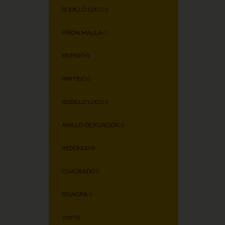
RODILLO LOCO (
)
PIÑÓN MALLA (
)
ENTERO (
)
PARTIDO (
)
RODILLO LOCO (
)
ANILLO DE FIJACIÓN (
)
REDONDO (
)
CUADRADO (
)
BISAGRA (
)
270º (
)