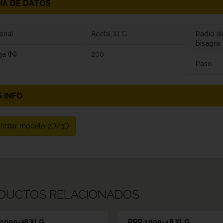
HA DE DATOS
rial
Acetal XLG
Radio d
bisagra
a (N)
200
Paso
 INFO
licitar modelo 2D/3D
DUCTOS RELACIONADOS
1000-38 XLG
RRR 1000-48 XLG