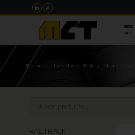
INICIO
MCT
Inicio
>
Productos
>
Malla
>
Abierta
>
Rai
RAILTRACK