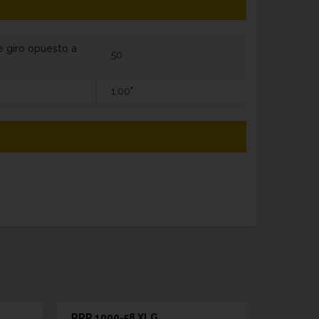
e giro opuesto a
50
1,00"
RRR 1000-58 XLG