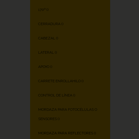
170º (
)
CERRADURA (
)
CABEZAL (
)
LATERAL (
)
APOYO (
)
CARRETE ENROLLAHILO (
)
CONTROL DE LÍNEA (
)
MORDAZA PARA FOTOCÉLULAS O
SENSORES (
)
MORDAZA PARA REFLECTORES (
)