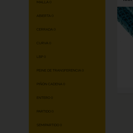
MALLA (
)
ABIERTA (
)
CERRADA (
)
CURVA (
)
LBP (
)
PEINE DE TRANSFERENCIA (
)
PIÑÓN CADENA (
)
ENTERO (
)
PARTIDO (
)
SEMIPARTIDO (
)