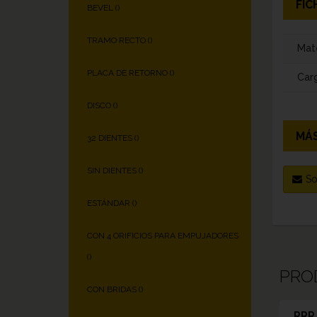
FIC
BEVEL (
)
TRAMO RECTO (
)
Mate
PLACA DE RETORNO (
)
Carg
DISCO (
)
MÁS
32 DIENTES (
)
SIN DIENTES (
)
So
ESTÁNDAR (
)
CON 4 ORIFICIOS PARA EMPUJADORES
(
)
PRO
CON BRIDAS (
)
RRR 