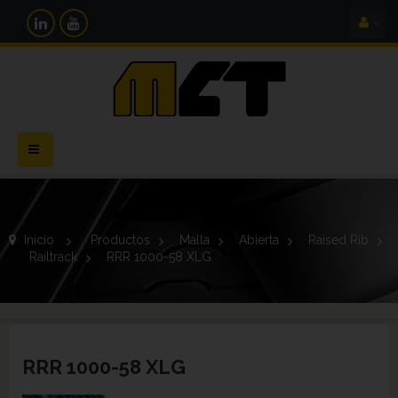
Navegación
Toggle
Inicio
>
Productos
>
Malla
>
Abierta
>
Raised Rib
>
Railtrack
>
RRR 1000-58 XLG
RRR 1000-58 XLG