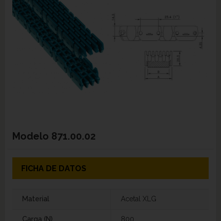
Modelo
871.00.02
FICHA DE DATOS
Material
Acetal XLG
Carga (N)
800