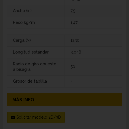
Ancho (in)
7,5
Peso kg/m
1,47
Carga (N)
1230
Longitud estándar
3,048
Radio de giro opuesto
50
a bisagra
Grosor de tablilla
4
MÁS INFO
Solicitar modelo 2D/3D