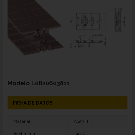
Modelo
L0820603811
FICHA DE DATOS
Material
Acetal LF
Ancho (mm)
190,5