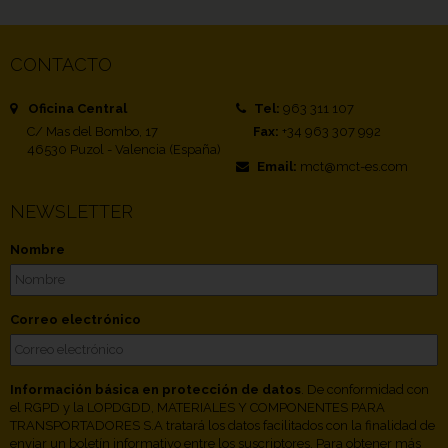
CONTACTO
Oficina Central
Tel:
963 311 107
C/ Mas del Bombo, 17
Fax:
+34 963 307 992
46530 Puzol - Valencia (España)
Email:
mct@mct-es.com
NEWSLETTER
Nombre
Correo electrónico
Información básica en protección de datos
. De conformidad con
el RGPD y la LOPDGDD, MATERIALES Y COMPONENTES PARA
TRANSPORTADORES S.A tratará los datos facilitados con la finalidad de
enviar un boletín informativo entre los suscriptores. Para obtener más