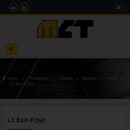
Navegación
Toggle
Inicio
>
Productos
>
Cadena
>
Plástico
>
Recta
>
LF 820-K750
LF 820-K750