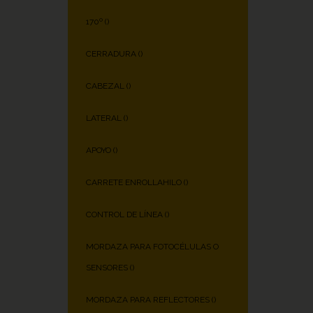
170º (
)
CERRADURA (
)
CABEZAL (
)
LATERAL (
)
APOYO (
)
CARRETE ENROLLAHILO (
)
CONTROL DE LÍNEA (
)
MORDAZA PARA FOTOCÉLULAS O
SENSORES (
)
MORDAZA PARA REFLECTORES (
)