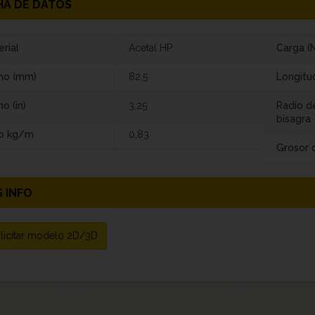
HA DE DATOS
rial
Acetal HP
Carga (N
ho (mm)
82,5
Longitu
o (in)
3,25
Radio d
bisagra
o kg/m
0,83
Grosor d
 INFO
licitar modelo 2D/3D