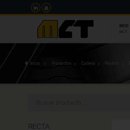
INICIO
MCT
Inicio
>
Productos
>
Cadena
>
Plástico
>
RECTA