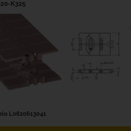
820-K325
elo
L0820613041