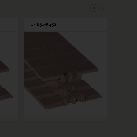
‹
›
LF 831-K450