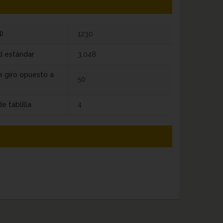
)
1230
d estándar
3,048
e giro opuesto a
50
e tablilla
4