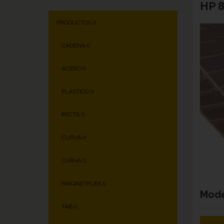
HP 
PRODUCTOS (
)
CADENA (
)
ACERO (
)
PLÁSTICO (
)
RECTA (
)
CURVA (
)
CURVA (
)
MAGNETFLEX (
)
Mod
TAB (
)