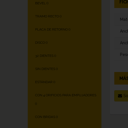
FIC
BEVEL (
)
TRAMO RECTO (
)
Mate
PLACA DE RETORNO (
)
Anc
Anch
DISCO (
)
Pes
32 DIENTES (
)
SIN DIENTES (
)
MÁS
ESTÁNDAR (
)
CON 4 ORIFICIOS PARA EMPUJADORES
So
(
)
CON BRIDAS (
)