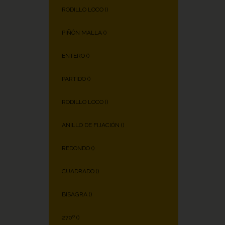
RODILLO LOCO (
)
PIÑÓN MALLA (
)
ENTERO (
)
PARTIDO (
)
RODILLO LOCO (
)
ANILLO DE FIJACIÓN (
)
REDONDO (
)
CUADRADO (
)
BISAGRA (
)
270º (
)