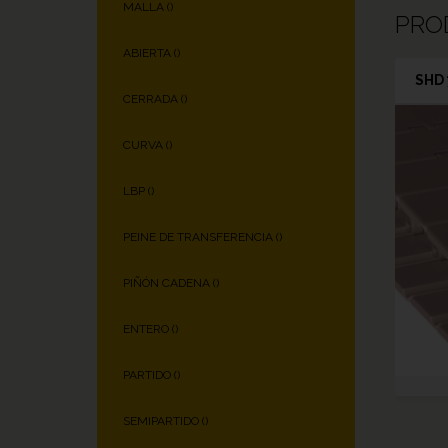
MALLA (
)
PRO
ABIERTA (
)
SHD 
CERRADA (
)
CURVA (
)
LBP (
)
PEINE DE TRANSFERENCIA (
)
PIÑÓN CADENA (
)
ENTERO (
)
PARTIDO (
)
SEMIPARTIDO (
)