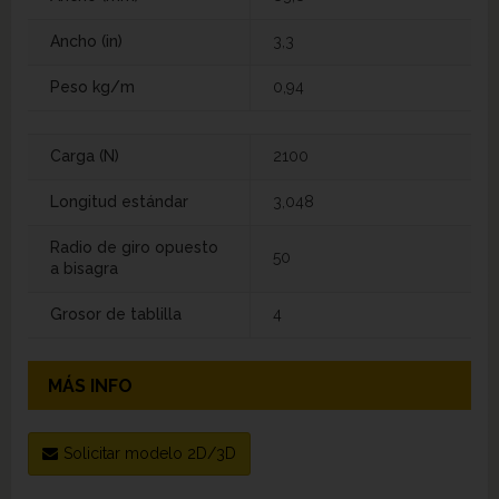
Ancho (in)
3,3
Peso kg/m
0,94
Carga (N)
2100
Longitud estándar
3,048
Radio de giro opuesto
50
a bisagra
Grosor de tablilla
4
MÁS INFO
Solicitar modelo 2D/3D