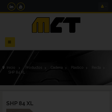
Navegación
Toggle
Inicio
>
Productos
>
Cadena
>
Plástico
>
Recta
>
SHP 84 XL
SHP 84 XL