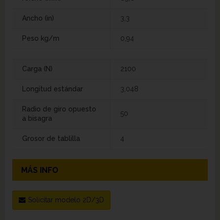
Ancho (in)
3,3
Peso kg/m
0,94
Carga (N)
2100
Longitud estándar
3,048
Radio de giro opuesto
50
a bisagra
Grosor de tablilla
4
MÁS INFO
Solicitar modelo 2D/3D