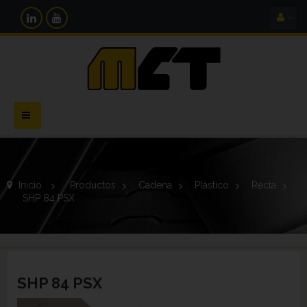
Navegación
Toggle
Inicio
>
Productos
>
Cadena
>
Plástico
>
Recta
>
SHP 84 PSX
SHP 84 PSX