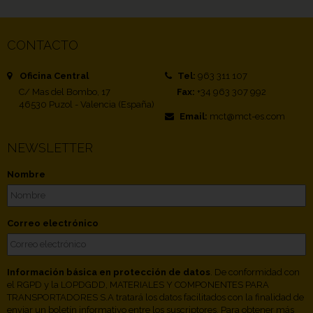
CONTACTO
Oficina Central
Tel:
963 311 107
C/ Mas del Bombo, 17
Fax:
+34 963 307 992
46530 Puzol - Valencia (España)
Email:
mct@mct-es.com
NEWSLETTER
Nombre
Correo electrónico
Información básica en protección de datos
. De conformidad con
el RGPD y la LOPDGDD, MATERIALES Y COMPONENTES PARA
TRANSPORTADORES S.A tratará los datos facilitados con la finalidad de
enviar un boletín informativo entre los suscriptores. Para obtener más