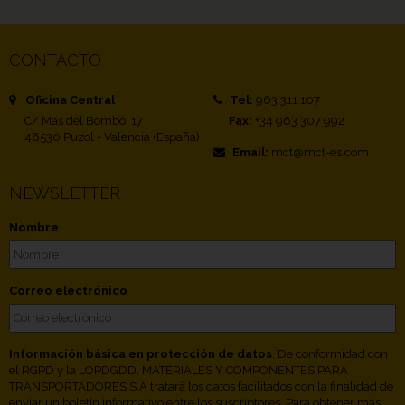
CONTACTO
Oficina Central
Tel:
963 311 107
C/ Mas del Bombo, 17
Fax:
+34 963 307 992
46530 Puzol - Valencia (España)
Email:
mct@mct-es.com
NEWSLETTER
Nombre
Correo electrónico
Información básica en protección de datos
. De conformidad con
el RGPD y la LOPDGDD, MATERIALES Y COMPONENTES PARA
TRANSPORTADORES S.A tratará los datos facilitados con la finalidad de
enviar un boletín informativo entre los suscriptores. Para obtener más