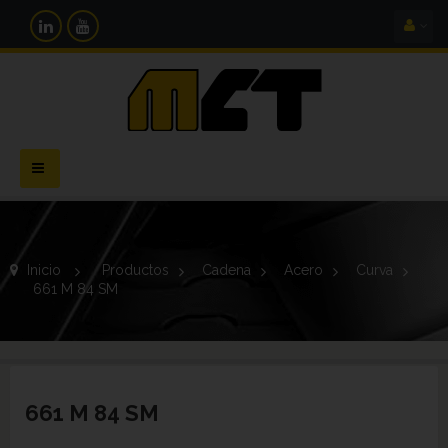
Navegación
Toggle
Inicio
>
Productos
>
Cadena
>
Acero
>
Curva
>
661 M 84 SM
661 M 84 SM