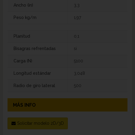
Ancho (in)
3,3
Peso kg/m
1,97
Planitud
0,1
Bisagras refrentadas
si
Carga (N)
5100
Longitud estándar
3,048
Radio de giro lateral
500
MÁS INFO
Solicitar modelo 2D/3D