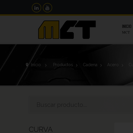
INICIO
MCT
Inicio
>
Productos
>
Cadena
>
Acero
>
Cu
CURVA