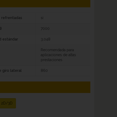
s refrentadas
si
)
7000
d estándar
3,048
Recomendada para
aplicaciones de altas
prestaciones
 giro lateral
860
o 2D/3D