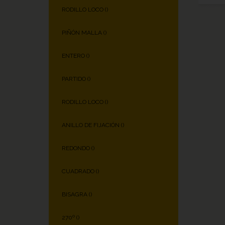
RODILLO LOCO (
)
PIÑÓN MALLA (
)
ENTERO (
)
PARTIDO (
)
RODILLO LOCO (
)
ANILLO DE FIJACIÓN (
)
REDONDO (
)
CUADRADO (
)
BISAGRA (
)
270º (
)