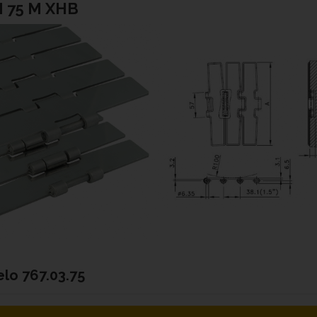
M 75 M XHB
elo
767.03.75