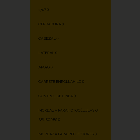
170º (
)
CERRADURA (
)
CABEZAL (
)
LATERAL (
)
APOYO (
)
CARRETE ENROLLAHILO (
)
CONTROL DE LÍNEA (
)
MORDAZA PARA FOTOCÉLULAS O
SENSORES (
)
MORDAZA PARA REFLECTORES (
)