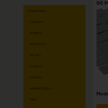
66 
PRODUCTOS (
)
CADENA (
)
ACERO (
)
PLÁSTICO (
)
RECTA (
)
CURVA (
)
CURVA (
)
MAGNETFLEX (
)
Mod
TAB (
)