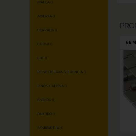
MALLA (
)
ABIERTA (
)
PRO
CERRADA (
)
66 M
CURVA (
)
LBP (
)
PEINE DE TRANSFERENCIA (
)
PIÑÓN CADENA (
)
ENTERO (
)
PARTIDO (
)
SEMIPARTIDO (
)