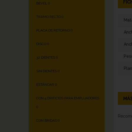
FIC
BEVEL (
)
TRAMO RECTO (
)
Mate
PLACA DE RETORNO (
)
Anc
Anch
DISCO (
)
Pes
32 DIENTES (
)
Plan
SIN DIENTES (
)
ESTÁNDAR (
)
MÁS
CON 4 ORIFICIOS PARA EMPUJADORES
(
)
Recome
CON BRIDAS (
)