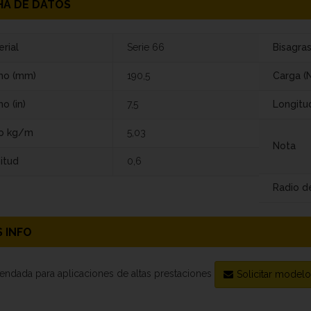
HA DE DATOS
rial
Serie 66
Bisagra
ho (mm)
190,5
Carga (N
o (in)
7,5
Longitu
o kg/m
5,03
Nota
itud
0,6
Radio de
 INFO
ndada para aplicaciones de altas prestaciones
Solicitar model