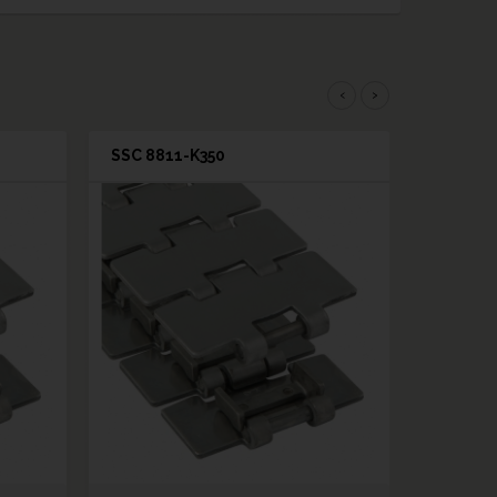
‹
›
SSC 8811-K350