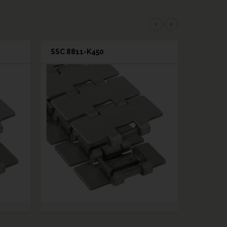
‹
›
SSC 8811-K450