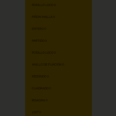
RODILLO LOCO (
)
PIÑÓN MALLA (
)
ENTERO (
)
PARTIDO (
)
RODILLO LOCO (
)
ANILLO DE FIJACIÓN (
)
REDONDO (
)
CUADRADO (
)
BISAGRA (
)
270º (
)