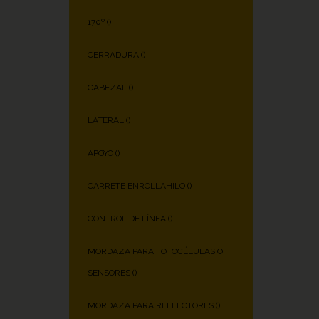
170º (
)
CERRADURA (
)
CABEZAL (
)
LATERAL (
)
APOYO (
)
CARRETE ENROLLAHILO (
)
CONTROL DE LÍNEA (
)
MORDAZA PARA FOTOCÉLULAS O
SENSORES (
)
MORDAZA PARA REFLECTORES (
)