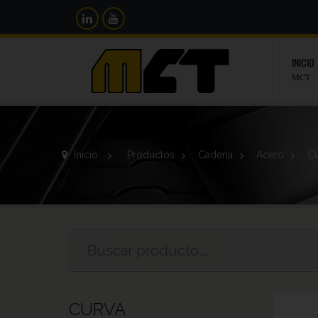
INICIO
MCT
Inicio
>
Productos
>
Cadena
>
Acero
>
Cu
CURVA