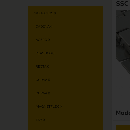
SSC 
PRODUCTOS (
)
CADENA (
)
ACERO (
)
PLÁSTICO (
)
RECTA (
)
CURVA (
)
CURVA (
)
MAGNETFLEX (
)
Mod
TAB (
)