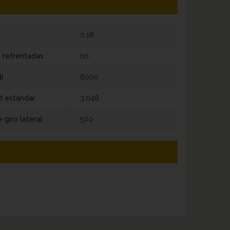
0,18
s refrentadas
no
)
6000
d estándar
3,048
 giro lateral
500