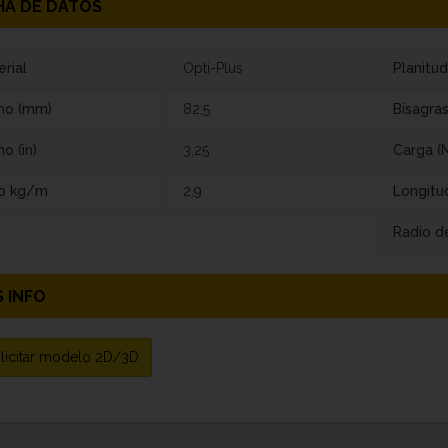
HA DE DATOS
rial
Opti-Plus
Planitud
ho (mm)
82,5
Bisagra
o (in)
3,25
Carga (N
o kg/m
2,9
Longitu
Radio de
 INFO
licitar modelo 2D/3D