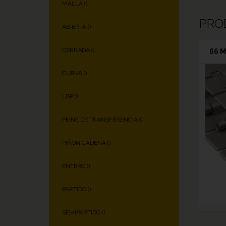
MALLA (
)
PRO
ABIERTA (
)
CERRADA (
)
66 M
CURVA (
)
LBP (
)
PEINE DE TRANSFERENCIA (
)
PIÑÓN CADENA (
)
ENTERO (
)
PARTIDO (
)
SEMIPARTIDO (
)