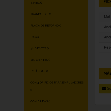
FIC
BEVEL (
)
TRAMO RECTO (
)
Mate
PLACA DE RETORNO (
)
Anc
Anch
DISCO (
)
Pes
32 DIENTES (
)
SIN DIENTES (
)
ESTÁNDAR (
)
MÁS
CON 4 ORIFICIOS PARA EMPUJADORES
So
(
)
CON BRIDAS (
)