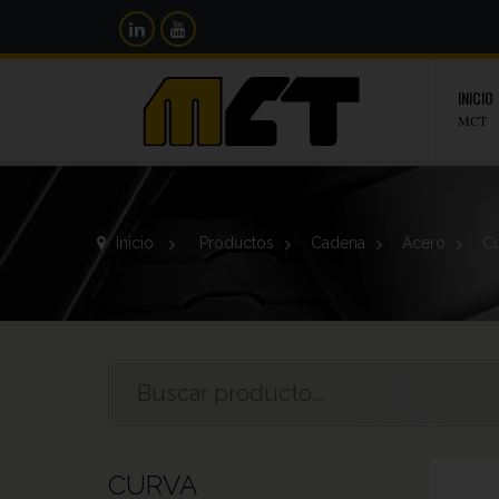
INICIO
MCT
Inicio
>
Productos
>
Cadena
>
Acero
>
Cu
CURVA