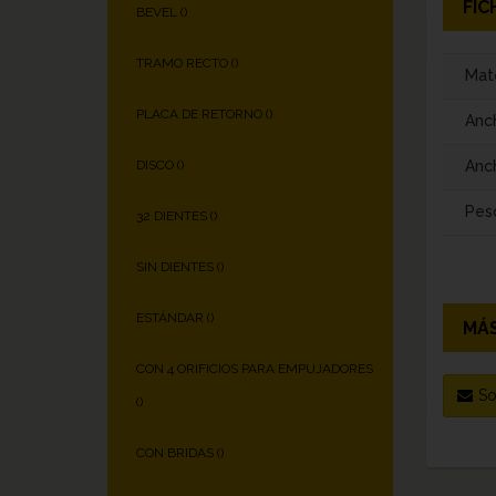
FIC
BEVEL (
)
TRAMO RECTO (
)
Mate
PLACA DE RETORNO (
)
Anc
Anch
DISCO (
)
Pes
32 DIENTES (
)
SIN DIENTES (
)
ESTÁNDAR (
)
MÁS
CON 4 ORIFICIOS PARA EMPUJADORES
So
(
)
CON BRIDAS (
)