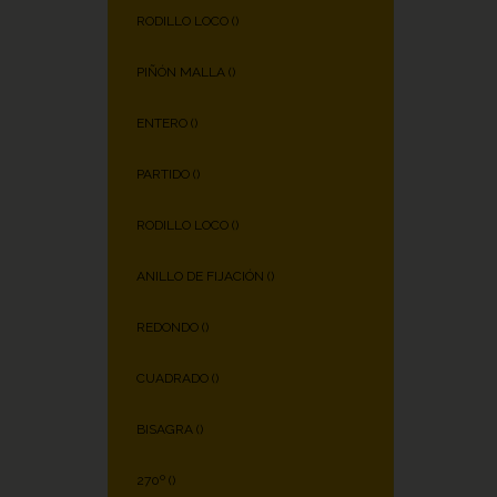
RODILLO LOCO (
)
PIÑÓN MALLA (
)
ENTERO (
)
PARTIDO (
)
RODILLO LOCO (
)
ANILLO DE FIJACIÓN (
)
REDONDO (
)
CUADRADO (
)
BISAGRA (
)
270º (
)