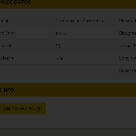
HA DE DATOS
rial
Cromoníquel Austenítico
Planitud
ho (mm)
190,5
Bisagra
o (in)
7,5
Carga (N
o kg/m
5,49
Longitu
Radio de
 INFO
licitar modelo 2D/3D