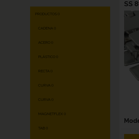
SS 8
PRODUCTOS (
)
CADENA (
)
ACERO (
)
PLÁSTICO (
)
RECTA (
)
CURVA (
)
CURVA (
)
MAGNETFLEX (
)
Mod
TAB (
)