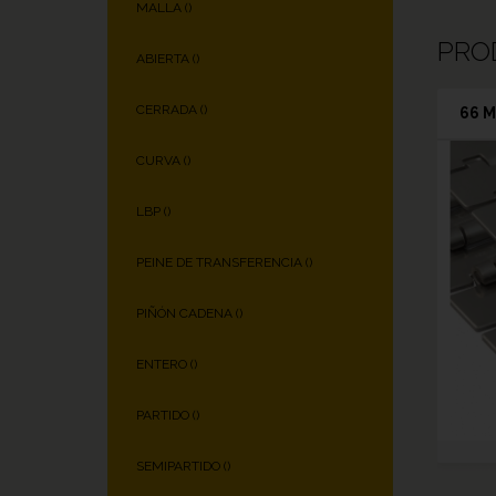
MALLA (
)
PRO
ABIERTA (
)
CERRADA (
)
66 M
CURVA (
)
LBP (
)
PEINE DE TRANSFERENCIA (
)
PIÑÓN CADENA (
)
ENTERO (
)
PARTIDO (
)
SEMIPARTIDO (
)