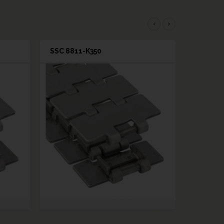
‹
›
SSC 8811-K350