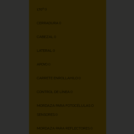
170º (
)
CERRADURA (
)
CABEZAL (
)
LATERAL (
)
APOYO (
)
CARRETE ENROLLAHILO (
)
CONTROL DE LÍNEA (
)
MORDAZA PARA FOTOCÉLULAS O
SENSORES (
)
MORDAZA PARA REFLECTORES (
)