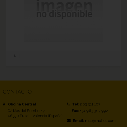
CONTACTO
Oficina Central
Tel:
963 311 107
C/ Mas del Bombo, 17
Fax:
+34 963 307 992
46530 Puzol - Valencia (España)
Email:
mct@mct-es.com