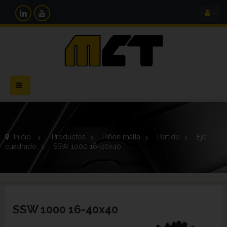
Navegación
Toggle
Inicio
>
Productos
>
Piñón malla
>
Partido
>
Eje
cuadrado
>
SSW 1000 16-40x40
SSW 1000 16-40x40