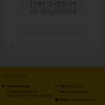
CONTACTO
Oficina Central
Tel:
963 311 107
C/ Mas del Bombo, 17
Fax:
+34 963 307 992
46530 Puzol - Valencia (España)
Email:
mct@mct-es.com