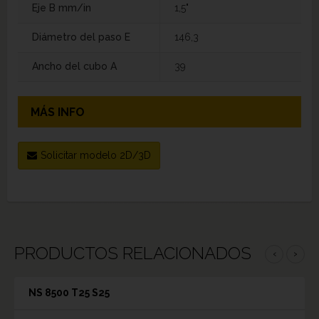
Eje B mm/in
1,5"
Diámetro del paso E
146,3
Ancho del cubo A
39
MÁS INFO
Solicitar modelo 2D/3D
PRODUCTOS RELACIONADOS
‹
›
NS 8500 T25 S25