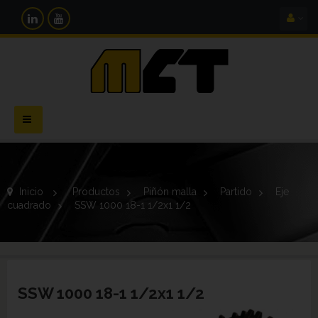
Navegación
Toggle
Inicio
>
Productos
>
Piñón malla
>
Partido
>
Eje
cuadrado
>
SSW 1000 18-1 1/2x1 1/2
SSW 1000 18-1 1/2x1 1/2