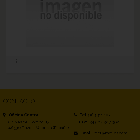
CONTACTO
Oficina Central
Tel:
963 311 107
C/ Mas del Bombo, 17
Fax:
+34 963 307 992
46530 Puzol - Valencia (España)
Email:
mct@mct-es.com