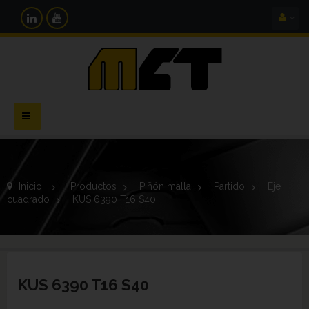
Navegación
Toggle
Inicio
>
Productos
>
Piñón malla
>
Partido
>
Eje
cuadrado
>
KUS 6390 T16 S40
KUS 6390 T16 S40