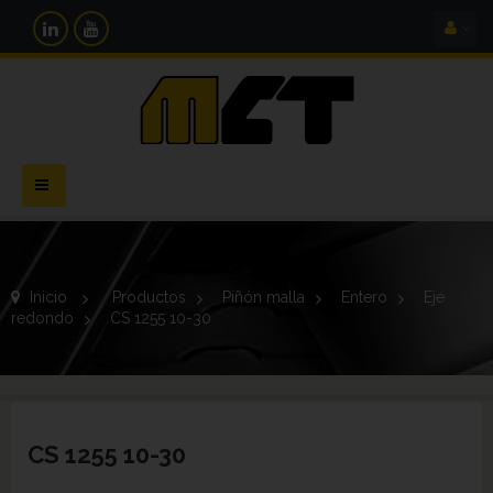
Navegación
Toggle
Inicio
>
Productos
>
Piñón malla
>
Entero
>
Eje
redondo
>
CS 1255 10-30
CS 1255 10-30