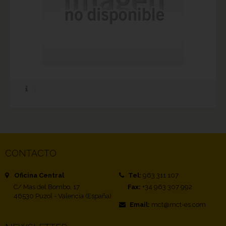
CONTACTO
Oficina Central
Tel:
963 311 107
C/ Mas del Bombo, 17
Fax:
+34 963 307 992
46530 Puzol - Valencia (España)
Email:
mct@mct-es.com