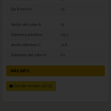
Eje B mm/in
35
Ancho del cubo A
51
Diámetro primitivo
129,3
Ancho (dientes) C
31,8
Diámetro del cubo H
60
MÁS INFO
Solicitar modelo 2D/3D