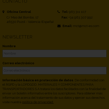
CONTACTO
Oficina Central
Tel:
963 311 107
C/ Mas del Bombo, 17
Fax:
+34 963 307 992
46530 Puzol - Valencia (España)
Email:
mct@mct-es.com
NEWSLETTER
Nombre
Correo electrónico
Información básica en protección de datos
. De conformidad con
el RGPD y la LOPDGDD, MATERIALES Y COMPONENTES PARA
TRANSPORTADORES S.A tratará los datos facilitados con la finalidad de
enviar un boletín informativo entre los suscriptores. Para obtener más
información acerca del tratamiento de sus datos y ejercer sus derechos,
visite nuestra
política de privacidad.