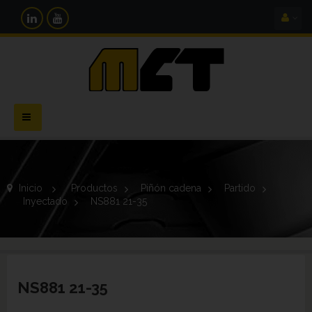
Navegación
Toggle
Inicio
>
Productos
>
Piñón cadena
>
Partido
>
Inyectado
>
NS881 21-35
NS881 21-35