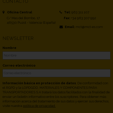
CONTACTO
Oficina Central
Tel:
963 311 107
C/ Mas del Bombo, 17
Fax:
+34 963 307 992
46530 Puzol - Valencia (España)
Email:
mct@mct-es.com
NEWSLETTER
Nombre
Correo electrónico
Información básica en protección de datos
. De conformidad con
el RGPD y la LOPDGDD, MATERIALES Y COMPONENTES PARA
TRANSPORTADORES S.A tratará los datos facilitados con la finalidad de
enviar un boletín informativo entre los suscriptores. Para obtener más
información acerca del tratamiento de sus datos y ejercer sus derechos,
visite nuestra
política de privacidad.