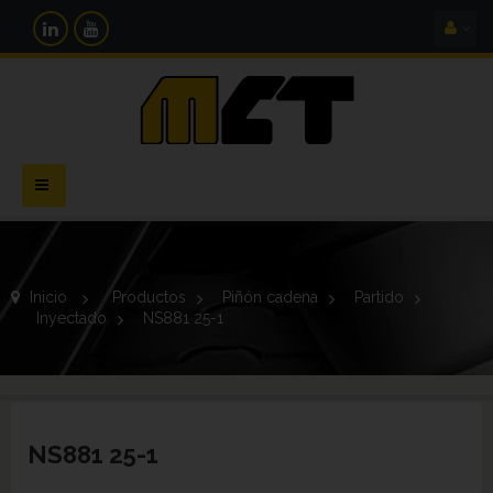
Navegación
Toggle
Inicio
>
Productos
>
Piñón cadena
>
Partido
>
Inyectado
>
NS881 25-1
NS881 25-1