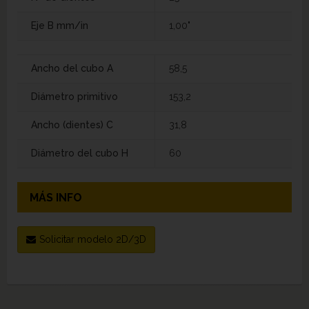
Eje B mm/in
1,00"
Ancho del cubo A
58,5
Diámetro primitivo
153,2
Ancho (dientes) C
31,8
Diámetro del cubo H
60
MÁS INFO
Solicitar modelo 2D/3D