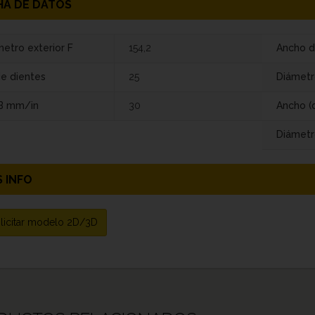
HA DE DATOS
etro exterior F
154,2
Ancho d
de dientes
25
Diámetr
 B mm/in
30
Ancho (
Diámetr
 INFO
licitar modelo 2D/3D