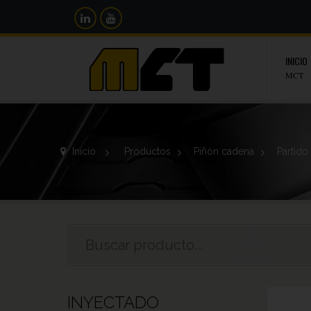
INICIO
MCT
Inicio
>
Productos
>
Piñón cadena
>
Partido
INYECTADO