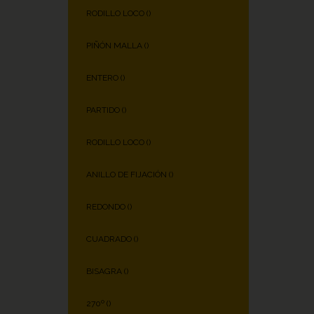
RODILLO LOCO (
)
PIÑÓN MALLA (
)
ENTERO (
)
PARTIDO (
)
RODILLO LOCO (
)
ANILLO DE FIJACIÓN (
)
REDONDO (
)
CUADRADO (
)
BISAGRA (
)
270º (
)