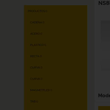
NS88
PRODUCTOS (
)
CADENA (
)
ACERO (
)
PLÁSTICO (
)
RECTA (
)
CURVA (
)
CURVA (
)
MAGNETFLEX (
)
Mod
TAB (
)