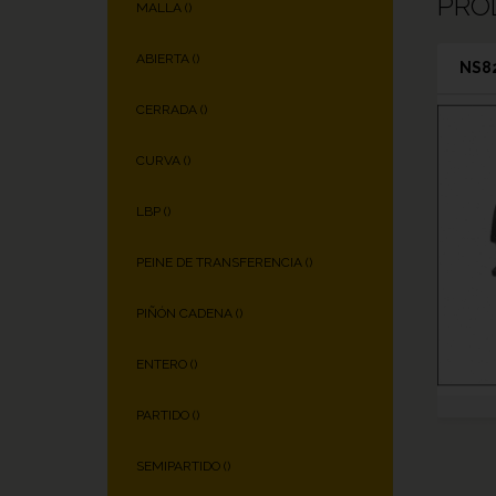
PRO
MALLA (
)
ABIERTA (
)
NS82
CERRADA (
)
CURVA (
)
LBP (
)
PEINE DE TRANSFERENCIA (
)
PIÑÓN CADENA (
)
ENTERO (
)
PARTIDO (
)
SEMIPARTIDO (
)