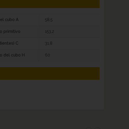
el cubo A
58,5
o primitivo
153,2
dientes) C
31,8
o del cubo H
60