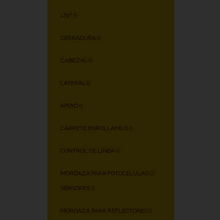
170º (
)
CERRADURA (
)
CABEZAL (
)
LATERAL (
)
APOYO (
)
CARRETE ENROLLAHILO (
)
CONTROL DE LÍNEA (
)
MORDAZA PARA FOTOCÉLULAS O
SENSORES (
)
MORDAZA PARA REFLECTORES (
)