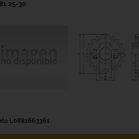
1 25-30
elo
L0881663361