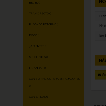
FIC
BEVEL (
)
TRAMO RECTO (
)
Diám
PLACA DE RETORNO (
)
Nº 
Eje
DISCO (
)
32 DIENTES (
)
SIN DIENTES (
)
MÁS
ESTÁNDAR (
)
So
CON 4 ORIFICIOS PARA EMPUJADORES
(
)
CON BRIDAS (
)