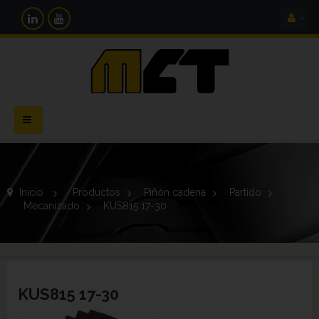
Navegación
Toggle
Inicio
>
Productos
>
Piñón cadena
>
Partido
>
Mecanizado
>
KUS815 17-30
KUS815 17-30