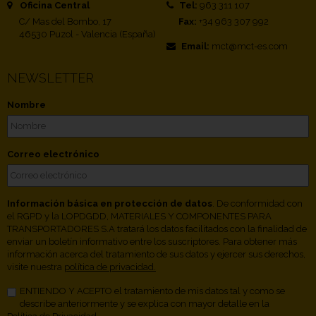
Oficina Central
Tel:
963 311 107
C/ Mas del Bombo, 17
Fax:
+34 963 307 992
46530 Puzol - Valencia (España)
Email:
mct@mct-es.com
NEWSLETTER
Nombre
Correo electrónico
Información básica en protección de datos
. De conformidad con
el RGPD y la LOPDGDD, MATERIALES Y COMPONENTES PARA
TRANSPORTADORES S.A tratará los datos facilitados con la finalidad de
enviar un boletín informativo entre los suscriptores. Para obtener más
información acerca del tratamiento de sus datos y ejercer sus derechos,
visite nuestra
política de privacidad.
ENTIENDO Y ACEPTO el tratamiento de mis datos tal y como se
describe anteriormente y se explica con mayor detalle en la