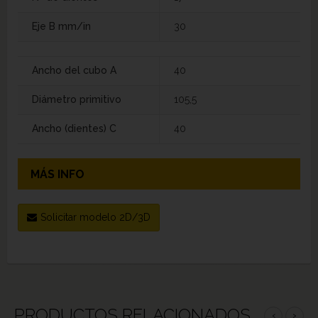
Eje B mm/in
30
Ancho del cubo A
40
Diámetro primitivo
105,5
Ancho (dientes) C
40
MÁS INFO
Solicitar modelo 2D/3D
PRODUCTOS RELACIONADOS
‹
›